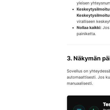
yleisen yhteysnu
Keskeytysilmoitu
Keskeytysilmoitu
viralliseen keske
Nollaa kaikki:
Jos 
painiketta.
3. Näkymän pä
Sovellus on yhteydessä 
automaattisesti. Jos ku
manuaalisesti.