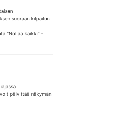
taisen
ksen suoraan kilpailun
ta "Nollaa kaikki" -
liajassa
, voit päivittää näkymän