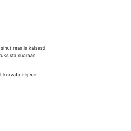
inut reaaliaikaisesti
stuksista suoraan
it korvata ohjeen