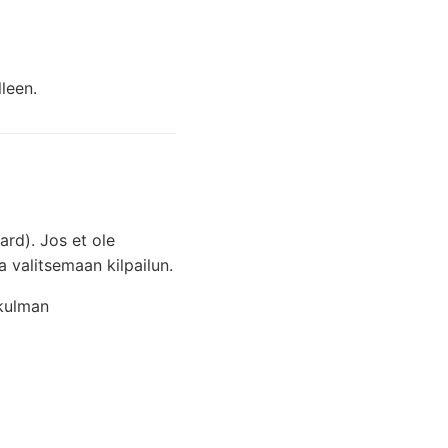
lleen.
ard). Jos et ole
 valitsemaan kilpailun.
kulman