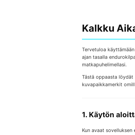
Kalkku Aika
Tervetuloa käyttämää
ajan tasalla endurokilp
matkapuhelimellasi.
Tästä oppaasta löydät k
kuvapaikkamerkit omill
1. Käytön aloi
Kun avaat sovelluksen e