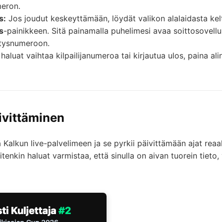
meron.
s:
Jos joudut keskeyttämään, löydät valikon alalaidasta kel
s
-painikkeen. Sitä painamalla puhelimesi avaa soittosovellu
ytysnumeroon.
haluat vaihtaa kilpailijanumeroa tai kirjautua ulos, paina alin
ivittäminen
Kalkun live-palvelimeen ja se pyrkii päivittämään ajat reaa
itenkin haluat varmistaa, että sinulla on aivan tuorein tieto