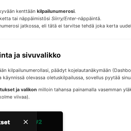
äkyvään kenttään
kilpailunumerosi
.
iketta tai näppäimistösi
Siirry/Enter
-näppäintä.
umerosi jatkossa, eli tätä ei tarvitse tehdä joka kerta uude
inta ja sivuvalikko
sään kilpailunumerollasi, päädyt kojelautanäkymään (Dashbo
käynnissä olevassa oletuskilpailussa, sovellus pyytää sinua
tukset ja valikon
milloin tahansa painamalla vasemman ylä
kolme viivaa).