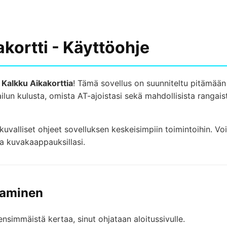
kortti - Käyttöohje
n
Kalkku Aikakorttia
! Tämä sovellus on suunniteltu pitämään s
ailun kulusta, omista AT-ajoistasi sekä mahdollisista rangai
uvalliset ohjeet sovelluksen keskeisimpiin toimintoihin. Vo
a kuvakaappauksillasi.
ttaminen
nsimmäistä kertaa, sinut ohjataan aloitussivulle.