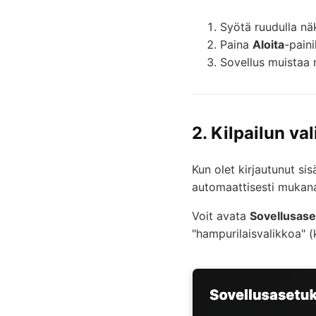
Syötä ruudulla n
Paina
Aloita
-pain
Sovellus muistaa n
2. Kilpailun val
Kun olet kirjautunut si
automaattisesti mukana 
Voit avata
Sovellusase
"hampurilaisvalikkoa" (